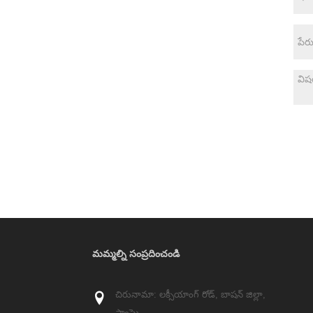
మమ్మల్ని సంప్రదించండి
చిరునామా: లక్సీయాంగ్ రోడ్, బాషన్ జిల్లా,
షాంఘై