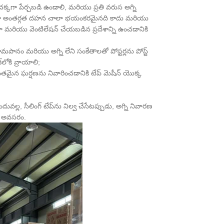
 చక్కగా పేర్చబడి ఉండాలి, మరియు ప్రతి వరుస అగ్ని
ద్వారా అంతర్గత దహన చాలా భయంకరమైనది కాదు మరియు
గా మరియు వెంటిలేషన్ చేయబడిన ప్రదేశాన్ని ఉంచడానికి
నం మరియు అగ్ని లేని సంకేతాలతో పోస్టర్లను పోస్ట్
ోకి వ్రాయాలి;
ంతమైన ఘర్షణను నివారించడానికి టేప్ మెషీన్ యొక్క
ందువల్ల, సీలింగ్ టేప్‌ను నిల్వ చేసేటప్పుడు, అగ్ని నివారణ
ం అవసరం.