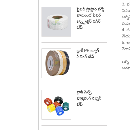
3. భ
ఫైబర్ ప్లాస్టార్ బోర్డ్
విషయ
జాయింట్ పేపర్
అగ్న
కన్స్ట్రక్షన్ రిపేర్
దయచే
టేప్
4. ధ
చేయమ
5. ఆ
వేగాన
బ్లాక్ PE బ్యాగ్
సీలింగ్ టేప్
అగ్ని
అవగా
బ్లాక్ సెల్ఫ్
ఫ్యూజింగ్ రబ్బర్
టేప్