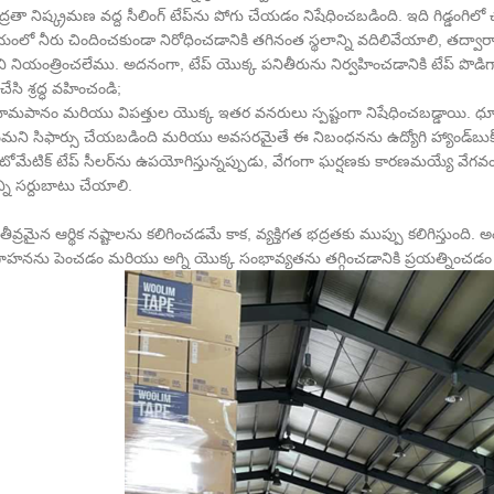
ద్రతా నిష్క్రమణ వద్ద సీలింగ్ టేప్‌ను పోగు చేయడం నిషేధించబడింది. ఇది గిడ్డంగిలో
ంలో నీరు చిందించకుండా నిరోధించడానికి తగినంత స్థలాన్ని వదిలివేయాలి, త
ిని నియంత్రించలేము. అదనంగా, టేప్ యొక్క పనితీరును నిర్వహించడానికి టేప్ పొడి
సి శ్రద్ధ వహించండి;
ూమపానం మరియు విపత్తుల యొక్క ఇతర వనరులు స్పష్టంగా నిషేధించబడ్డాయి. ధూమపా
ని సిఫార్సు చేయబడింది మరియు అవసరమైతే ఈ నిబంధనను ఉద్యోగి హ్యాండ్‌బుక్‌ల
టోమేటిక్ టేప్ సీలర్‌ను ఉపయోగిస్తున్నప్పుడు, వేగంగా ఘర్షణకు కారణమయ్యే వేగవ
్ని సర్దుబాటు చేయాలి.
 తీవ్రమైన ఆర్థిక నష్టాలను కలిగించడమే కాక, వ్యక్తిగత భద్రతకు ముప్పు కలిగిస్తుంది. అ
హనను పెంచడం మరియు అగ్ని యొక్క సంభావ్యతను తగ్గించడానికి ప్రయత్నించడ