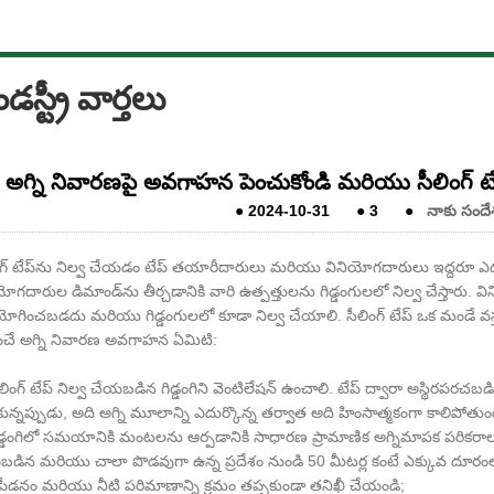
డస్ట్రీ వార్తలు
అగ్ని నివారణపై అవగాహన పెంచుకోండి మరియు సీలింగ్ ట
●
2024-10-31
●
3
●
నాకు సందే
ంగ్ టేప్‌ను నిల్వ చేయడం టేప్ తయారీదారులు మరియు వినియోగదారులు ఇద్దరూ ఎ
యోగదారుల డిమాండ్‌ను తీర్చడానికి వారి ఉత్పత్తులను గిడ్డంగులలో నిల్వ చేస్తారు. 
గించబడదు మరియు గిడ్డంగులలో కూడా నిల్వ చేయాలి. సీలింగ్ టేప్ ఒక మండే వస్తువు, క
చే అగ్ని నివారణ అవగాహన ఏమిటి:
లింగ్ టేప్ నిల్వ చేయబడిన గిడ్డంగిని వెంటిలేషన్ ఉంచాలి. టేప్ ద్వారా అస్థిరపరచబడిన 
కున్నప్పుడు, అది అగ్ని మూలాన్ని ఎదుర్కొన్న తర్వాత అది హింసాత్మకంగా కాలిపోతుంద
ిడ్డంగిలో సమయానికి మంటలను ఆర్పడానికి సాధారణ ప్రామాణిక అగ్నిమాపక పరికరాలు ఉం
డిన మరియు చాలా పొడవుగా ఉన్న ప్రదేశం నుండి 50 మీటర్ల కంటే ఎక్కువ దూరంలో లే
 పీడనం మరియు నీటి పరిమాణాన్ని క్రమం తప్పకుండా తనిఖీ చేయండి;