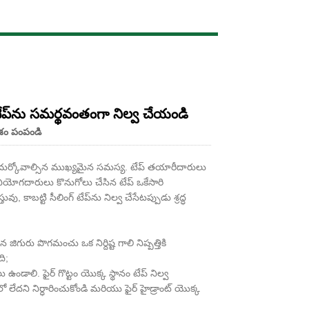
Live
ేప్‌ను సమర్థవంతంగా నిల్వ చేయండి
శం పంపండి
దుర్కోవాల్సిన ముఖ్యమైన సమస్య. టేప్ తయారీదారులు
వినియోగదారులు కొనుగోలు చేసిన టేప్ ఒకేసారి
ాబట్టి సీలింగ్ టేప్‌ను నిల్వ చేసేటప్పుడు శ్రద్ధ
జిగురు పొగమంచు ఒక నిర్దిష్ట గాలి నిష్పత్తికి
ి;
డాలి. ఫైర్ గొట్టం యొక్క స్థానం టేప్ నిల్వ
దని నిర్ధారించుకోండి మరియు ఫైర్ హైడ్రాంట్ యొక్క