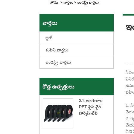
>
వార్తలు
>
ఇండస్ట్రీ వార్తలు
హోమ్
వార్తలు
ఇం
బ్లాగ్
కంపెనీ వార్తలు
ఇండస్ట్రీ వార్తలు
సీలి
విని
ఉపయో
కొత్త ఉత్పత్తులు
వహిం
3/4 అంగుళాల
1. సీ
PET ఫ్లీస్ వైర్
చేరు
హార్నెస్ టేప్
2. గ
చేయబ
నీటి