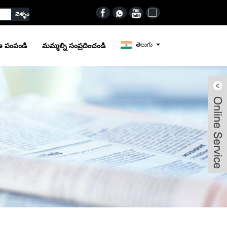
తెలుగు
ణ పంపండి
మమ్మల్ని సంప్రదించండి