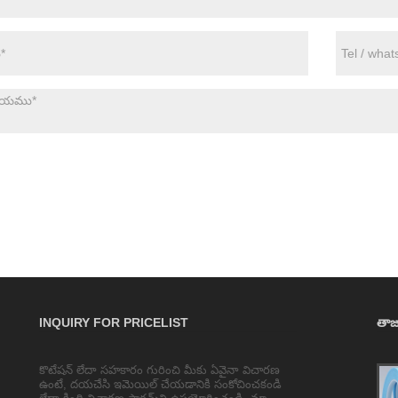
INQUIRY FOR PRICELIST
తాజా
కొటేషన్ లేదా సహకారం గురించి మీకు ఏవైనా విచారణ
పారదర్శక చుట్టడం మరియు సీలింగ్ డక్ట్ టేప్/
ఉంటే, దయచేసి ఇమెయిల్ చేయడానికి సంకోచించకండి
ప్యాకింగ్ టేప్/ వైడ్ టేప్