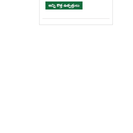
అన్ని కొత్త ఉత్పత్తులు