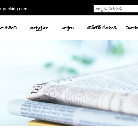
h-packing.com
ా గురించి
ఉత్పత్తులు
వార్తలు
డౌన్‌లోడ్ చేయండి
విచార