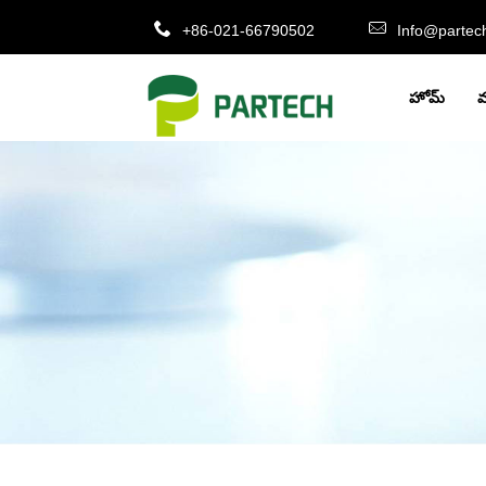
+86-021-66790502
Info@partec
హోమ్
మ