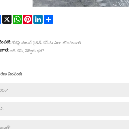
Facebook
X
WhatsApp
Pinterest
LinkedIn
Share
ుపటి:
గోడపై డబుల్ సైడెడ్ టేప్‌ను ఎలా తొలగించాలి
వాత:
అదే టేప్, వేర్వేరు ధర?
ారణ పంపండి