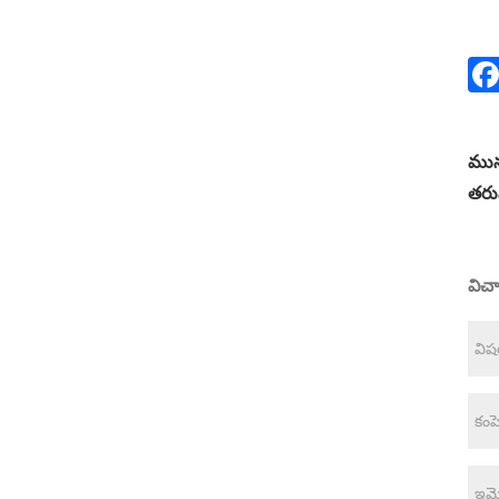
మున
తరు
విచ