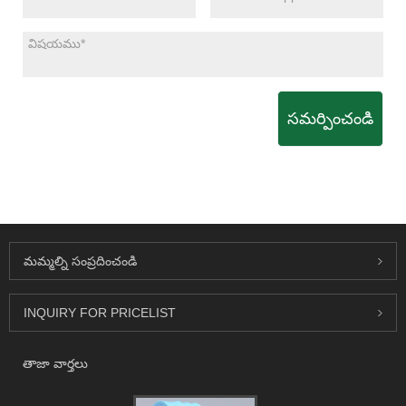
సమర్పించండి
మమ్మల్ని సంప్రదించండి
INQUIRY FOR PRICELIST
తాజా వార్తలు