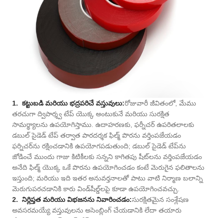
1. కట్టుబడి మరియు భద్రపరిచే వస్తువులు:
రోజువారీ జీవితంలో, మేము
తరచుగా ద్విపార్శ్వ టేప్ యొక్క అంటుకునే మరియు సురక్షిత
సామర్థ్యాలను ఉపయోగిస్తాము. ఉదాహరణకు, ఫర్నీచర్ ఉపరితలాలకు
డబుల్ సైడెడ్ టేప్ తర్వాత పారదర్శక ఫిల్మ్ పొరను వర్తింపజేయడం
ఫర్నిచర్‌ను రక్షించడానికి ఉపయోగపడుతుంది; డబుల్ సైడెడ్ టేప్‌ను
జోడించే ముందు గాజు కిటికీలకు సన్నని కాగితపు షీట్‌లను వర్తింపజేయడం
అనేది ఫిల్మ్ యొక్క ఒకే పొరను ఉపయోగించడం కంటే మెరుగైన ఫలితాలను
ఇస్తుంది; మరియు ఇది ఇతర అనువర్తనాలతో పాటు వాటి నిర్మాణ బలాన్ని
మెరుగుపరచడానికి కారు విండ్‌షీల్డ్‌లపై కూడా ఉపయోగించవచ్చు.
2. నిర్లిప్తత మరియు విభజనను నివారించడం:
సురక్షితమైన సంశ్లేషణ
అవసరమయ్యే వస్తువులను అసెంబ్లింగ్ చేయడానికి లేదా తయారు