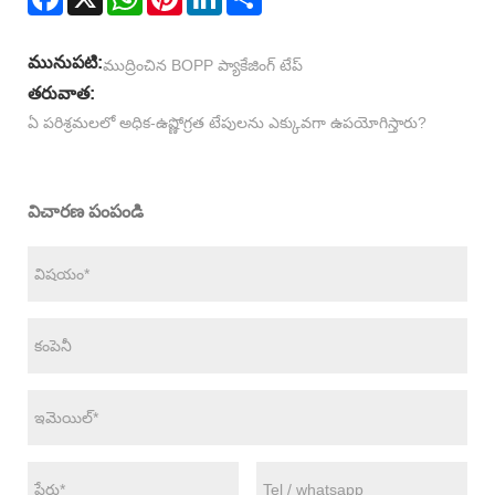
మునుపటి:
ముద్రించిన BOPP ప్యాకేజింగ్ టేప్
తరువాత:
ఏ పరిశ్రమలలో అధిక-ఉష్ణోగ్రత టేపులను ఎక్కువగా ఉపయోగిస్తారు?
విచారణ పంపండి