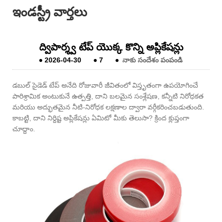
ఇండస్ట్రీ వార్తలు
ద్విపార్శ్వ టేప్ యొక్క కొన్ని అప్లికేషన్లు
●
2026-04-30
●
7
●
నాకు సందేశం పంపండి
డబుల్ సైడెడ్ టేప్ అనేది రోజువారీ జీవితంలో విస్తృతంగా ఉపయోగించే
పారిశ్రామిక అంటుకునే ఉత్పత్తి, దాని బలమైన సంశ్లేషణ, కన్నీటి నిరోధకత
మరియు అద్భుతమైన నీటి-నిరోధక లక్షణాల ద్వారా వర్గీకరించబడుతుంది.
కాబట్టి, దాని నిర్దిష్ట అప్లికేషన్లు ఏమిటో మీకు తెలుసా? క్రింద క్లుప్తంగా
చూద్దాం.