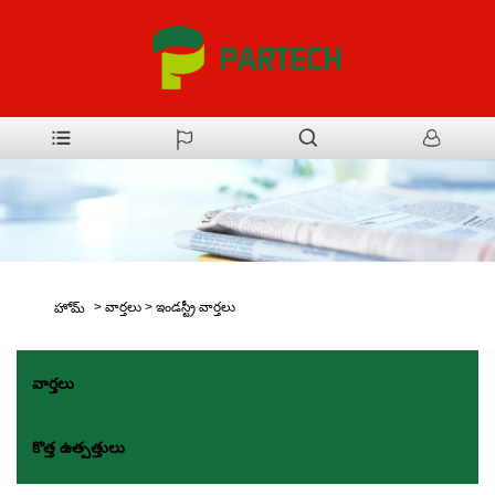
>
వార్తలు
>
ఇండస్ట్రీ వార్తలు
హోమ్
వార్తలు
కొత్త ఉత్పత్తులు