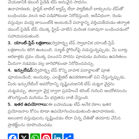
చేయడానికి డబుల్ సైడెడ్ టేప్ అనువైన సాధనం.
ఉదాహరణకు, ప్లాస్టిక్ బాటిల్ క్యాప్స్ లేదా ప్యాకేజింగ్ బాక్సులను టేప్‌తో
బంధించడం వలన అవి పడిపోకుండా నిరోధిస్తుంది; అదేవిధంగా, రెండు
వస్తువుల మధ్య జాయింట్‌కి అంటుకునే పదార్థాన్ని వర్తింపజేయడం-తర్వాత
డబుల్-సైడెడ్ టేప్ యొక్క స్ట్రిప్-వాటిని మరింత సజావుగా బంధించడంలో
సహాయపడుతుంది.
3. యాంటీ-స్లిప్ లక్షణాలు:
ద్విపార్శ్వ టేప్ స్వాభావిక యాంటీ-స్లిప్
లక్షణాలను కలిగి ఉంటుంది. స్మూత్ ఫ్లోరింగ్‌పై నడుస్తున్నప్పుడు, మీ బూట్ల
అరికాళ్లకు ద్రవం యొక్క పలుచని పొరను పూయడం మరియు ఉపరితలం
మీదుగా నడవడం వల్ల జారిపోకుండా నిరోధించవచ్చు.
4. ఇన్సులేషన్:
ద్విపార్శ్వ టేప్ కొన్ని వాహక పదార్థాలతో పూత
పూయబడింది; అందువల్ల, ఎలక్ట్రికల్ ఉపకరణాలతో పని చేస్తున్నప్పుడు,
మీరు ఇన్సులేటింగ్ అవరోధాన్ని సృష్టించడానికి టేప్ చుట్టూ వైర్లను
చుట్టవచ్చు, తద్వారా వైర్ల ద్వారా ప్రవహించే కరెంట్ గురించి ఆందోళనలను
తొలగిస్తుంది మరియు మీ భద్రతను రాజీ చేస్తుంది.
5. ఇతర ఉపయోగాలు:
ఈ బహుముఖ టేప్ అనేక రకాల ఇతర
ప్రయోజనాల కోసం కూడా ఉపయోగించబడుతుంది-ఉదాహరణకు,
అలంకార వస్తువులను సృష్టించడం లేదా చిన్న చేతితో తయారు చేసిన
ప్రాజెక్ట్‌లను రూపొందించడం.
Facebook
X
WhatsApp
Pinterest
LinkedIn
Share