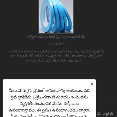
సబ్‌స్ట్రేట్ అవసరం లేదు! ద్విపార్శ్వ అంటుకునే టేప్!
2026/03/05
నాన్-నేసిన టేప్ లేదా బ్యాకింగ్‌లెస్ టేప్ అని కూడా పిలువబడే సబ్‌స్ట్రేట్-ఫ్రీ
డబుల్ సైడెడ్ టేప్ అనేది ఒక ప్రత్యేక రకం టేప్. సాంప్రదాయ టేపుల వలె
కాకుండా, దీనికి ఉపరితలం లేదు; బదులుగా......
X
మీకు మెరుగైన బ్రౌజింగ్ అనుభవాన్ని అందించడానికి,
సైట్ ట్రాఫిక్‌ను విశ్లేషించడానికి మరియు కంటెంట్‌ను
వ్యక్తిగతీకరించడానికి మేము కుక్కీలను
ఉపయోగిస్తాము. ఈ సైట్‌ని ఉపయోగించడం ద్వారా,
కాపీరైట్ © 2023 యిలేన్ (షాంఘై) ఇండస్ట్రియల్ కో లిమిటెడ్ - పివిసి టేప్, డక్ట్ టేప్, ప్యాకింగ్
మీరు మా కుక్కీల వినియోగానికి అంగీకరిస్తున్నారు.