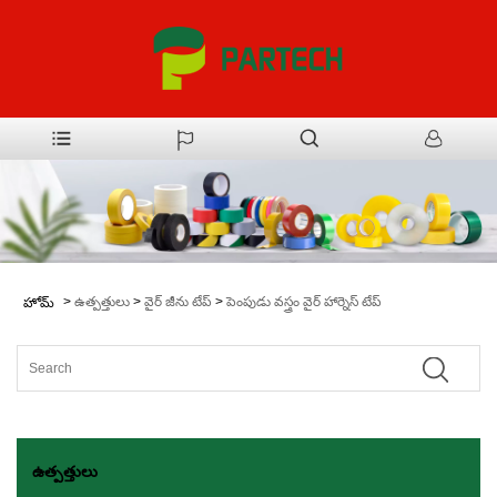
>
ఉత్పత్తులు
>
వైర్ జీను టేప్
>
పెంపుడు వస్త్రం వైర్ హార్నెస్ టేప్
హోమ్
ఉత్పత్తులు