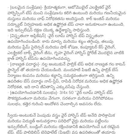
· [బలమైన సంశ్లేషణ]- క్రియాత్మకంగా, ఆటోమొబైల్ ఎలక్ట్రికల్ వైర్
హార్నెస్సింగ్ టేప్ మంచి సంశ్లేషణను కలిగి ఉంటుంది మరియు గణనీయమైన
దుస్తులు మరియు చాఫ్ నిరోధకతను అందిస్తుంది. కార్ ఇంజిన్ మరియు
సర్క్యూట్ నిర్వహణకు అధిక ఉష్ణోగ్రత టేప్ చాలా అనుకూలంగా ఉంటుంది,
ఇది ఇన్సులేషన్ రక్షణ యొక్క ఉద్దేశ్యాన్ని సాధిస్తుంది.
· [విస్తృతంగా అప్లికేషన్] -వైర్ లూమ్ హార్నెస్ టేప్ విస్తృతంగా
ఉపయోగించబడింది: కారు మార్పు మరియు శబ్దం తగ్గింపు, తలుపు
మరియు ఫ్రేమ్ సైలెన్సర్ మరియు షాక్ శోషణ, కంప్యూటర్ కేస్ వైరింగ్,
ఎలక్ట్రికల్ బాక్స్ వైరింగ్ జీను, గృహ వైరింగ్ హార్నెస్ స్టోరేజ్ మొదలైన వాటికి
క్లాత్ హార్నెస్ టేప్‌ను ఉపయోగించవచ్చు.
· [నాణ్యత పదార్థం]- నల్ల అంటుకునే ఫాబ్రిక్ టేప్ అధిక నాణ్యత గల కాటన్
ఫ్లాన్నెల్ తో తయారు చేయబడింది. మందపాటి పిఇటి ఉన్ని ఫాబ్రిక్ బేస్
నిర్మాణం కంపనం మరియు శబ్దాన్ని సమర్థవంతంగా తగ్గిస్తుంది. ఉన్ని
ఉపరితల బేస్ పదార్థం నాన్-స్లిప్, రాపిడి నిరోధక మరియు అధిక ఉష్ణోగ్రత
నిరోధకత, ఇది దాని జీవితాన్ని ఎక్కువసేపు చేస్తుంది.
· [ఉపయోగించడానికి సులభం]- 3/4x 50 ‘'వైర్ లూమ్ హార్నెస్ టేప్
సౌకర్యవంతంగా మరియు వేగంగా, సరళంగా మరియు చిరిగిపోవటం
సులభం, కత్తెర గురించి ఆందోళన చెందాల్సిన అవసరం లేదు.
స్వీయ-అంటుకునే పెంపుడు వస్త్రం వైర్ హార్నెస్ టేప్ అనేది పారిశ్రామిక
మరియు విద్యుత్ అనువర్తనాల పరిధిలో వైర్లు మరియు పట్టీలను
ఇన్సులేటింగ్, బండ్లింగ్ మరియు రక్షించడానికి ఉపయోగించే ఒక రకమైన
టేప్. టేప్ పాలిథిలిన్ టెరెఫ్తాలేట్ (పిఇటి) వస్త్ర ఉపరితలంతో తయారు