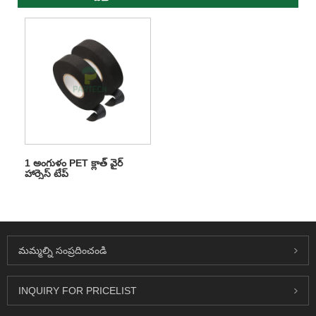
1 అంగుళం PET క్లాత్ వైర్
హార్నెస్ టేప్
మమ్మల్ని సంప్రదించండి
INQUIRY FOR PRICELIST