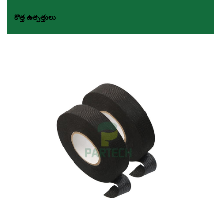
కొత్త ఉత్పత్తులు