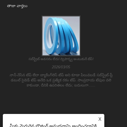
తాజా వార్తలు
సబ్‌స్ట్రేట్ అవసరం లేదు! ద్విపార్శ్వ అంటుకునే టేప్!
2026/03/05
నాన్-నేసిన టేప్ లేదా బ్యాకింగ్‌లెస్ టేప్ అని కూడా పిలువబడే సబ్‌స్ట్రేట్-ఫ్రీ
డబుల్ సైడెడ్ టేప్ అనేది ఒక ప్రత్యేక రకం టేప్. సాంప్రదాయ టేపుల వలె
కాకుండా, దీనికి ఉపరితలం లేదు; బదులుగా......
X
మీకు మెరుగైన బ్రౌజింగ్ అనుభవాన్ని అందించడానికి,