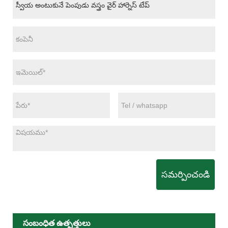
సమర్పించండి
సంబంధిత ఉత్పత్తులు