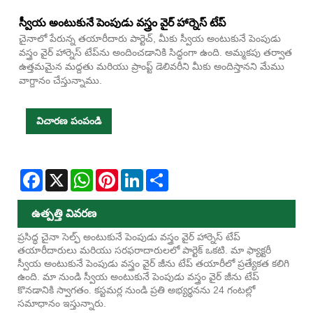
స్వీయ అంటుకునే పెంపుడు వస్త్రం వైర్ హార్నెస్ టేప్
చైనాలో పేరున్న తయారీదారు పార్టెచ్, మీకు స్వీయ అంటుకునే పెంపుడు
వస్త్రం వైర్ హార్నెస్ టేప్‌ను అందించడానికి సిద్ధంగా ఉంది. అమ్మకపు తర్వాత
ఉత్తమమైన మద్దతు మరియు ప్రాంప్ట్ డెలివరీని మీకు అందిస్తానని మేము
వాగ్దానం చేస్తున్నాము.
విచారణ పంపండి
Facebook
X
WhatsApp
Pinterest
LinkedIn
Share
ఉత్పత్తి వివరణ
ప్రసిద్ధ చైనా సెల్ఫ్ అంటుకునే పెంపుడు వస్త్రం వైర్ హార్నెస్ టేప్
తయారీదారులు మరియు సరఫరాదారులలో పార్టెక్ ఒకటి. మా ఫ్యాక్టరీ
స్వీయ అంటుకునే పెంపుడు వస్త్రం వైర్ జీను టేప్ తయారీలో ప్రత్యేకత కలిగి
ఉంది. మా నుండి స్వీయ అంటుకునే పెంపుడు వస్త్రం వైర్ జీను టేప్
కొనడానికి స్వాగతం. కస్టమర్ల నుండి ప్రతి అభ్యర్థనను 24 గంటల్లో
సమాధానం ఇస్తున్నారు.