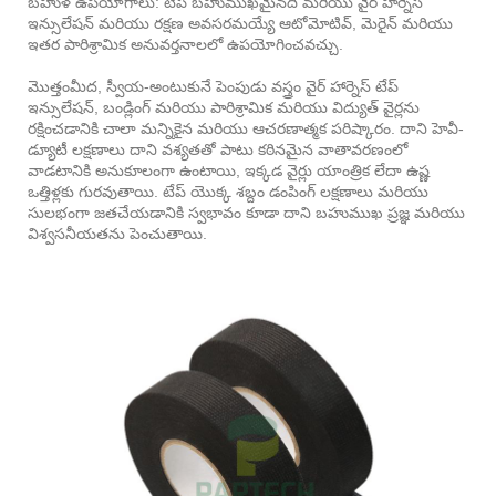
బహుళ ఉపయోగాలు: టేప్ బహుముఖమైనది మరియు వైర్ హార్నెస్
ఇన్సులేషన్ మరియు రక్షణ అవసరమయ్యే ఆటోమోటివ్, మెరైన్ మరియు
ఇతర పారిశ్రామిక అనువర్తనాలలో ఉపయోగించవచ్చు.
మొత్తంమీద, స్వీయ-అంటుకునే పెంపుడు వస్త్రం వైర్ హార్నెస్ టేప్
ఇన్సులేషన్, బండ్లింగ్ మరియు పారిశ్రామిక మరియు విద్యుత్ వైర్లను
రక్షించడానికి చాలా మన్నికైన మరియు ఆచరణాత్మక పరిష్కారం. దాని హెవీ-
డ్యూటీ లక్షణాలు దాని వశ్యతతో పాటు కఠినమైన వాతావరణంలో
వాడటానికి అనుకూలంగా ఉంటాయి, ఇక్కడ వైర్లు యాంత్రిక లేదా ఉష్ణ
ఒత్తిళ్లకు గురవుతాయి. టేప్ యొక్క శబ్దం డంపింగ్ లక్షణాలు మరియు
సులభంగా జతచేయడానికి స్వభావం కూడా దాని బహుముఖ ప్రజ్ఞ మరియు
విశ్వసనీయతను పెంచుతాయి.