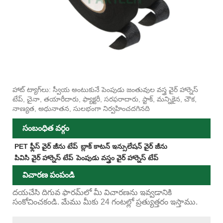
హాట్ ట్యాగ్‌లు: స్వీయ అంటుకునే పెంపుడు జంతువుల వస్త్ర వైర్ హార్నెస్
టేప్, చైనా, తయారీదారు, ఫ్యాక్టరీ, సరఫరాదారు, స్టాక్, మన్నికైన, చౌక,
నాణ్యత, అధునాతన, సులభంగా నిర్వహించదగినది
సంబంధిత వర్గం
PET ఫ్లీస్ వైర్ జీను టేప్
బ్లాక్ కాటన్ ఇన్సులేషన్ వైర్ జీను
పివిసి వైర్ హార్నెస్ టేప్
పెంపుడు వస్త్రం వైర్ హార్నెస్ టేప్
విచారణ పంపండి
దయచేసి దిగువ ఫారమ్‌లో మీ విచారణను ఇవ్వడానికి
సంకోచించకండి. మేము మీకు 24 గంటల్లో ప్రత్యుత్తరం ఇస్తాము.