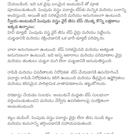
చేయబడింది, ఇది ఒక వైపు బలమైన అంటుకునే తో పూత
పూయబడుతుంది. పెంపుడు వస్త్రం పదార్థం టేప్‌కు మన్నిక మరియు బలాన్ని
అందిస్తుంది, అయితే ఇది సరళమైనది మరియు అనుగుణంగా ఉంటుంది.
స్వీయ-అంటుకునే పెంపుడు వస్త్రం వైర్ జీను టేప్ యొక్క కొన్ని లక్షణాలు
ఇక్కడ ఉన్నాయి:
హెవీ డ్యూటీ: పెంపుడు వస్త్ర వైర్ జీను టేప్ వైర్లు మరియు పట్టీలను
చుట్టడానికి మరియు రక్షించడానికి ఒక భారీ-డ్యూటీ పరిష్కారం.
చాలా అనుగుణంగా ఉంటుంది: టేప్ సరళమైనది మరియు అత్యంత
అనుగుణంగా ఉంటుంది, ఇది అన్ని ఆకారాలు మరియు పరిమాణాల వైర్లు
మరియు తంతులు చుట్టూ వంగి లేదా చుట్టడానికి అనుమతిస్తుంది.
రాపిడి మరియు విపరీతాలకు నిరోధకత: టేప్ చేయడానికి ఉపయోగించే
పదార్థం రాపిడి-నిరోధకతను కలిగి ఉంటుంది మరియు తీవ్రమైన ఉష్ణోగ్రతలు
మరియు కఠినమైన పారిశ్రామిక వాతావరణాలను తట్టుకోగలదు.
దరఖాస్తు చేయడం సులభం: అంటుకునే మద్దతు టేప్ సులభంగా
వర్తించబడుతుందని మరియు వేర్వేరు ఉపరితలాలపై సురక్షితంగా
అంటుకుంటుంది.
శబ్దం డంపింగ్: పెంపుడు వస్త్రం పదార్థం వైర్లు లేదా జీను నుండి శబ్దం
మరియు కంపనాన్ని తగ్గించడానికి సహాయపడుతుంది.